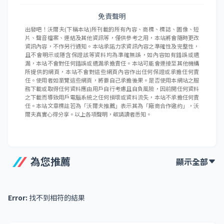
免責聲明
出發吧！沃爾夫(下稱本站)所刊載的所有內容、商標、標誌、圖像、短
片、聲音檔案、連結及其他資訊等，僅供參考之用，本站將會隨時更改
資訊內容，不作另行通知。本站承諾力求資訊內容之準確性及完整性，
且不會明示或隱含保證該等資料均為準確無誤，如內容如有錯誤或遺
漏，本站不會對任何錯誤或遺漏承擔責任。本站可能會連接至其他機構
所提供的網頁，本站不會對這些網頁內容作出任何保證或承擔任何責
任。使用者如瀏覽這些網頁，將要自己承擔後果。是否使用本網站之服
務下載或取得任何資料應由用戶自行考慮且自負風險，因前開任何資料
之下載而導致用戶電腦系統之任何損壞或資料流失，本站不承擔任何責
任。本站文章標註若為「沃爾夫推薦」表示其為「廠商合作邀約」，沃
爾夫真實心得分享。以上各項聲明，敬請讀者悉知。
為您推薦
顯示全部
Error:
找不到相符的結果