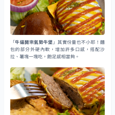
「
牛逼開宗氣勢牛堡
」其實份量也不小耶！麵
包的部分外硬內軟，增加許多口感，搭配沙
拉、薯塊一塊吃，飽足感相當夠。