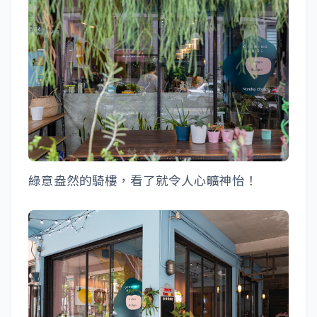
綠意盎然的騎樓，看了就令人心曠神怡！