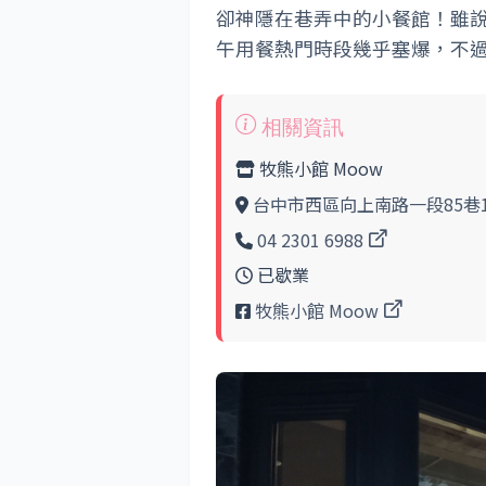
卻神隱在巷弄中的小餐館！雖
午用餐熱門時段幾乎塞爆，不
牧熊小館 Moow
台中市西區向上南路一段85巷
04 2301 6988
已歇業
牧熊小館 Moow