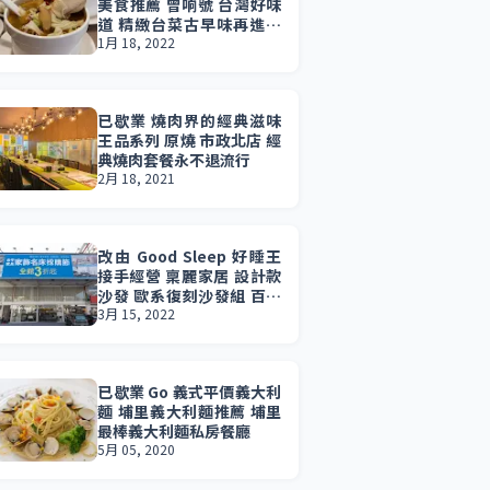
美食推薦 曾响號 台灣好味
道 精緻台菜古早味再進化
台中煲湯推薦 必吃瓜仔肉
1月 18, 2022
水餃
已歇業 燒肉界的經典滋味
王品系列 原燒 市政北店 經
典燒肉套餐永不退流行
2月 18, 2021
改由 Good Sleep 好睡王
接手經營 稟麗家居 設計款
沙發 歐系復刻沙發組 百貨
飯店名床通通都有 一站購
3月 15, 2022
足成家的需求
已歇業 Go 義式平價義大利
麵 埔里義大利麵推薦 埔里
最棒義大利麵私房餐廳
5月 05, 2020