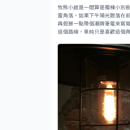
牧熊小館是一間算是獨棟小別
窗角落，如果下午陽光散落在
再假掰一點帶個潮牌筆電來寫
這個路線，單純只是喜歡這個