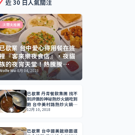
近 30 日人氣關注
.沃爾夫推薦
已歇業 台中愛心待用餐在這
裡『客來樂夜食店』，夜貓
族的夜宵天堂！熱騰騰現點
現做，豐富多元餐點滿足你
Wolfe Wu
-
8月 04, 2023
的宵夜渴望與好友聚餐時光
已歇業 丹青餐飲集團 找不
到評價的神祕熱炒火鍋吃到
飽 台中美村路熱炒火鍋吃
到飽
12月 10, 2018
已歇業 台中國美館綠園道