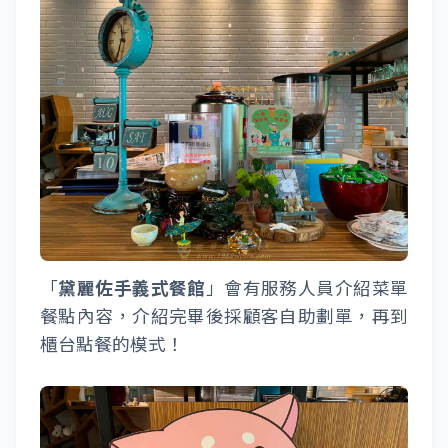
「
黛麗佐手義式餐館
」會有服務人員介紹菜單
餐點內容，介紹完畢後採顧客自助劃單，再到
櫃台點餐的模式！