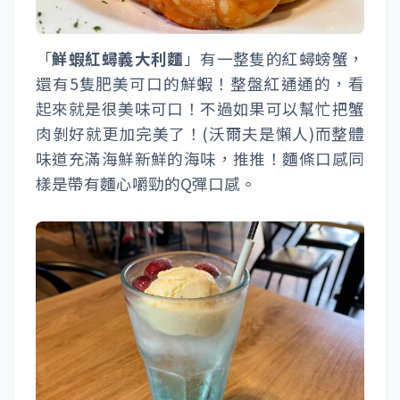
「
鮮蝦紅蟳義大利麵
」有一整隻的紅蟳螃蟹，
還有5隻肥美可口的鮮蝦！整盤紅通通的，看
起來就是很美味可口！不過如果可以幫忙把蟹
肉剝好就更加完美了！(沃爾夫是懶人)而整體
味道充滿海鮮新鮮的海味，推推！麵條口感同
樣是帶有麵心嚼勁的Q彈口感。