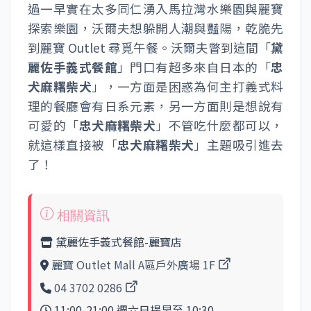
過一早實在太多同仁湧入馬拉灣水樂園與麗寶
探索樂園，沃爾夫想躲開人潮與豔陽，乾脆先
到麗寶 Outlet 尋覓午餐。沃爾夫瞥到這間「
黛
麗佐手義式餐館
」門口有超多來自日本的「
忠
犬麻糬柴犬
」，一方面是困惑為何主打義式料
理的餐廳會有日系元素，另一方面則是想說有
可愛的「
忠犬麻糬柴犬
」不管吃什麼都可以，
就這樣直接被「
忠犬麻糬柴犬
」主題吸引進去
了！
黛麗佐手義式餐館-麗寶店
麗寶 Outlet Mall A區戶外廣場 1F
04 3702 0286
11:00-21:00 週六日提早至 10:30