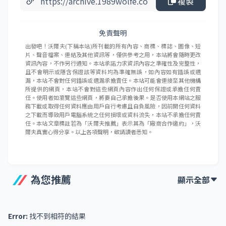
複製
免責聲明
出發吧！沃爾夫(下稱本站)所刊載的所有內容、商標、標誌、圖像、短
片、聲音檔案、連結及其他資訊等，僅供參考之用，本站將會隨時更改
資訊內容，不作另行通知。本站承諾力求資訊內容之準確性及完整性，
且不會明示或隱含保證該等資料均為準確無誤，如內容如有錯誤或遺
漏，本站不會對任何錯誤或遺漏承擔責任。本站可能會連接至其他機構
所提供的網頁，本站不會對這些網頁內容作出任何保證或承擔任何責
任。使用者如瀏覽這些網頁，將要自己承擔後果。是否使用本網站之服
務下載或取得任何資料應由用戶自行考慮且自負風險，因前開任何資料
之下載而導致用戶電腦系統之任何損壞或資料流失，本站不承擔任何責
任。本站文章標註若為「沃爾夫推薦」表示其為「廠商合作邀約」，沃
爾夫真實心得分享。以上各項聲明，敬請讀者悉知。
為您推薦
顯示全部
Error:
找不到相符的結果