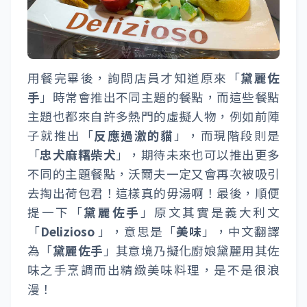
用餐完畢後，詢問店員才知道原來「
黛麗佐
手
」時常會推出不同主題的餐點，而這些餐點
主題也都來自許多熱門的虛擬人物，例如前陣
子就推出「
反應過激的貓
」，而現階段則是
「
忠犬麻糬柴犬
」，期待未來也可以推出更多
不同的主題餐點，沃爾夫一定又會再次被吸引
去掏出荷包君！這樣真的毋湯啊！最後，順便
提一下「
黛麗佐手
」原文其實是義大利文
「
Delizioso
」，意思是「
美味
」，中文翻譯
為「
黛麗佐手
」其意境乃擬化廚娘黛麗用其佐
味之手烹調而出精緻美味料理，是不是很浪
漫！