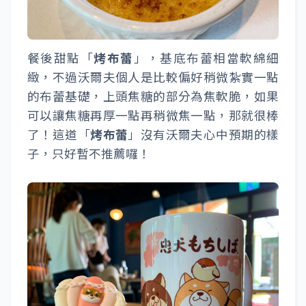
餐後甜點「
烤布蕾
」，基底布蕾相當軟綿細
緻，不過沃爾夫個人是比較偏好稍微紮實一點
的布蕾基礎，上頭焦糖的部分為焦軟脆，如果
可以讓焦糖再厚一點再稍微焦一點，那就很棒
了！這道「
烤布蕾
」沒有沃爾夫心中預期的樣
子，只好暫不推薦囉！