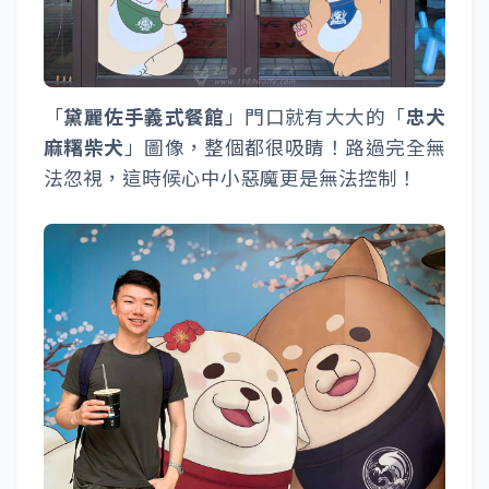
「
黛麗佐手義式餐館
」門口就有大大的「
忠犬
麻糬柴犬
」圖像，整個都很吸睛！路過完全無
法忽視，這時候心中小惡魔更是無法控制！