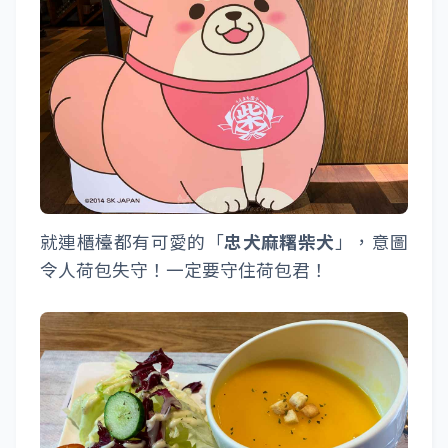
就連櫃檯都有可愛的「
忠犬麻糬柴犬
」，意圖
令人荷包失守！一定要守住荷包君！