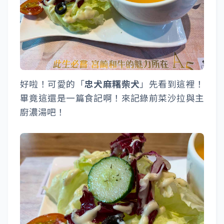
好啦！可愛的「
忠犬麻糬柴犬
」先看到這裡！
畢竟這還是一篇食記啊！來記錄前菜沙拉與主
廚濃湯吧！