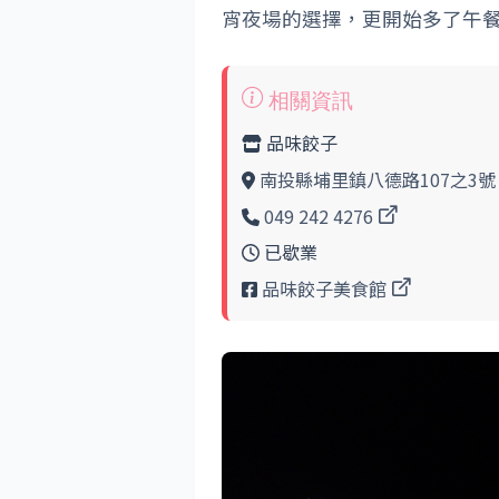
宵夜場的選擇，更開始多了午
品味餃子
南投縣埔里鎮八德路107之3號
049 242 4276
已歇業
品味餃子美食館