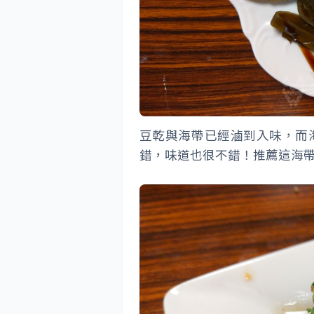
豆乾與海帶已經滷到入味，而
錯，味道也很不錯！推薦這海