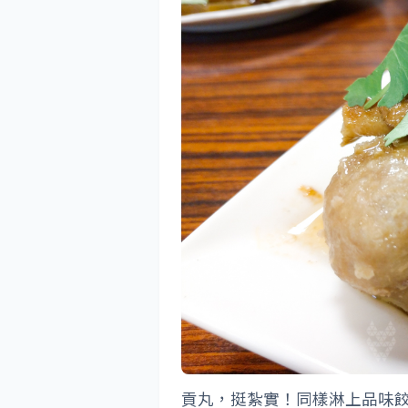
貢丸，挺紮實！同樣淋上品味