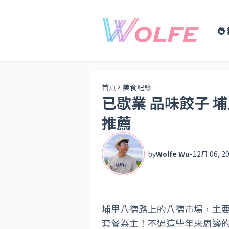
首頁
.美食紀錄
已歇業 品味餃子 
推薦
by
Wolfe Wu
-
12月 06, 2
埔里八德路上的八德市場，主
套餐為主！不過這些年來周邊