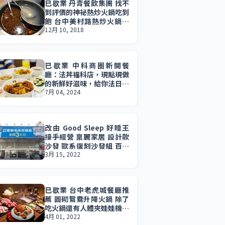
已歇業 丹青餐飲集團 找不
到評價的神祕熱炒火鍋吃到
飽 台中美村路熱炒火鍋吃
到飽
12月 10, 2018
已歇業 中科商圈新開餐
廳：法丼福科店，現點現做
的新鮮好滋味，給你法日混
搭的創新料理，大推軟殼蟹
7月 04, 2024
明太子白酒奶油乾拌麵，超
好吃！
改由 Good Sleep 好睡王
接手經營 稟麗家居 設計款
沙發 歐系復刻沙發組 百貨
飯店名床通通都有 一站購
3月 15, 2022
足成家的需求
已歇業 台中老虎城餐廳推
薦 圓砌鴛鴦升降火鍋 除了
吃火鍋還有人體夾娃娃機可
以玩 升降鍋物同上同下掌
4月 01, 2022