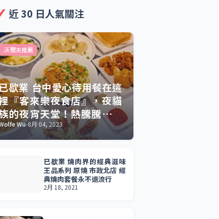
近 30 日人氣關注
.沃爾夫推薦
已歇業 台中愛心待用餐在這
裡『客來樂夜食店』，夜貓
族的夜宵天堂！熱騰騰現點
現做，豐富多元餐點滿足你
Wolfe Wu
-
8月 04, 2023
的宵夜渴望與好友聚餐時光
已歇業 燒肉界的經典滋味
王品系列 原燒 市政北店 經
典燒肉套餐永不退流行
2月 18, 2021