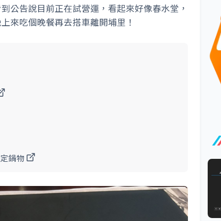
看到公告說目前正在試營運，看起來好像春水堂，
晚上來吃個晚餐再去搭車離開埔里！
限定鍋物