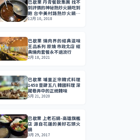
已歇業 丹青餐飲集團 找不
到評價的神祕熱炒火鍋吃到
飽 台中美村路熱炒火鍋吃
到飽
12月 10, 2018
已歇業 燒肉界的經典滋味
王品系列 原燒 市政北店 經
典燒肉套餐永不退流行
2月 18, 2021
已歇業 埔里正宗韓式料理
1458 壹肆五八 韓國料理 深
藏巷弄中的正統韓味
5月 21, 2020
已歇業 上老石鍋-高雄旗艦
店 源自花蓮的美好石頭火
鍋
3月 29, 2017