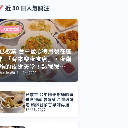
近 30 日人氣關注
.沃爾夫推薦
已歇業 台中愛心待用餐在這
裡『客來樂夜食店』，夜貓
族的夜宵天堂！熱騰騰現點
現做，豐富多元餐點滿足你
Wolfe Wu
-
8月 04, 2023
的宵夜渴望與好友聚餐時光
已歇業 台中國美館綠園道
美食推薦 曾响號 台灣好味
道 精緻台菜古早味再進化
台中煲湯推薦 必吃瓜仔肉
1月 18, 2022
水餃