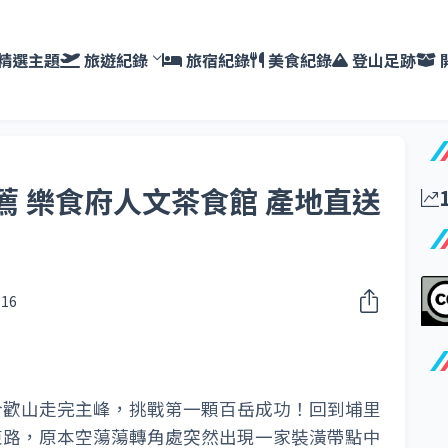
精選主題
旅遊紀錄
旅宿紀錄
美食紀錄
登山足跡
薦 樂食府人文茶食館 產地直送
016
合歡山走完主峰，挑戰第一顆百岳成功！回到埔里
東路，原本空蕩蕩轉角處突然出現一家裝潢帶點中